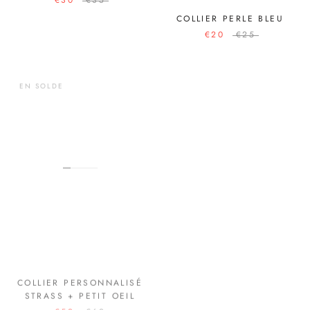
€30
€35
COLLIER PERLE BLEU
€20
€25
EN SOLDE
EN SOLDE
COLLIER BRILLANCE
COLLIER PERSONNALISÉ
€18
€20
STRASS + PETIT OEIL
€52
€62