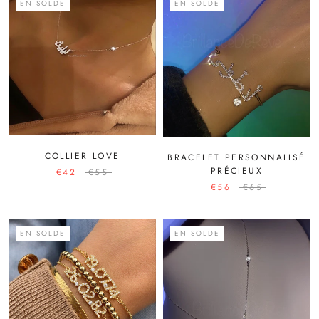
EN SOLDE
EN SOLDE
COLLIER LOVE
BRACELET PERSONNALISÉ
PRÉCIEUX
€42
€55
€56
€65
EN SOLDE
EN SOLDE